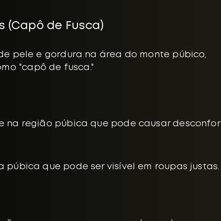
is (Capô de Fusca)
de pele e gordura na área do monte púbico,
mo "capô de fusca."
le na região púbica que pode causar desconfor
a púbica que pode ser visível em roupas justas.