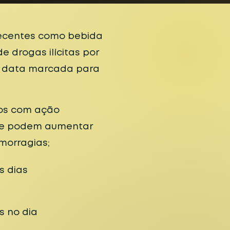
pecentes como bebida
e drogas ilícitas por
 data marcada para
os com ação
ue podem aumentar
morragias;
s dias
s no dia