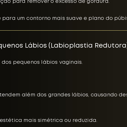
ração para remover o excesso de gordura.
e para um contorno mais suave e plano do púbi
equenos Lábios (Labioplastia Redutora
dos pequenos lábios vaginais.
stendem além dos grandes lábios, causando des
stética mais simétrica ou reduzida.