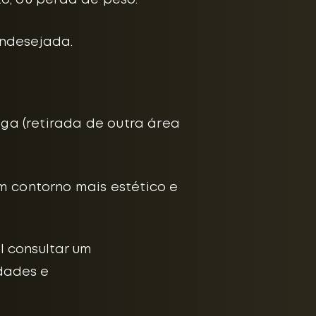
o, ou perda de peso.
indesejada.
ga (retirada de outra área
 contorno mais estético e
l consultar um
idades e