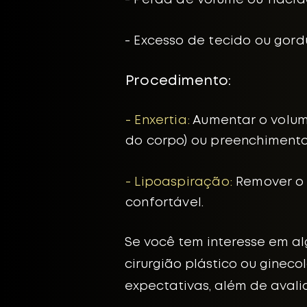
- Perda de volume ou flaci
- Excesso de tecido ou gor
Procedimento:
- Enxertia:
Aumentar o volume
do corpo) ou preenchimento
- Lipoaspiração:
Remover o 
confortável.
Se você tem interesse em al
cirurgião plástico ou gineco
expectativas, além de avalia