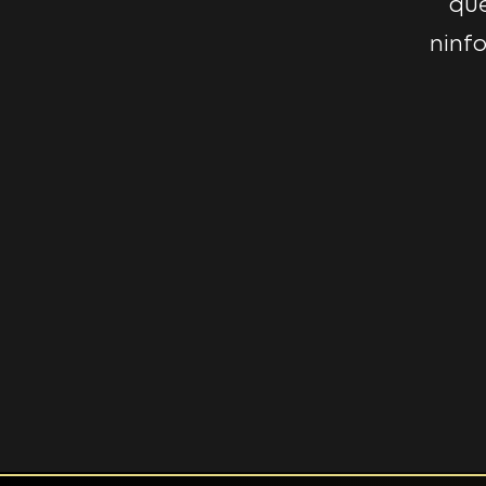
que
ninf