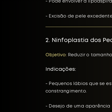
- Pode envolver a lipoaspi
- Excisão de pele excedent
2. Ninfoplastia dos P
Objetivo:
Reduzir o tamanho 
​Indicações:
- Pequenos lábios que se e
constrangimento.
- Desejo de uma aparência e