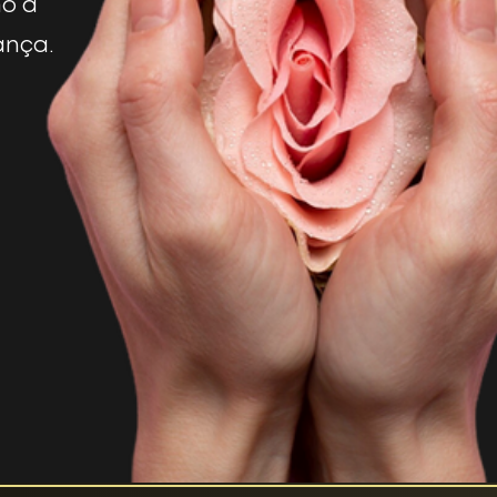
mo a
ança.