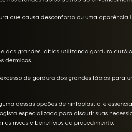
dez nos grandes lábios devido ao envelheciment
dura que causa desconforto ou uma aparência 
 dos grandes lábios utilizando gordura autólo
s dérmicos.
excesso de gordura dos grandes lábios para um
guma dessas opções de ninfoplastia, é essencia
logista especializado para discutir suas necess
r os riscos e benefícios do procedimento.